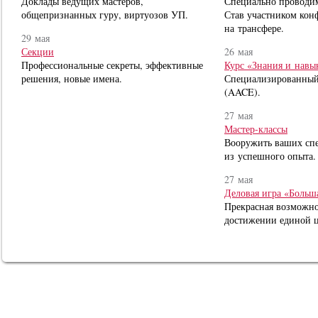
Доклады ведущих мастеров,
Специально проводим
общепризнанных гуру, виртуозов УП.
Став участником кон
на трансфере.
29 мая
Секции
26 мая
Профессиональные секреты, эффективные
Курс «Знания и нав
решения, новые имена.
Специализированный
(AACE).
27 мая
Мастер-классы
Вооружить ваших сп
из успешного опыта.
27 мая
Деловая игра «Больша
Прекрасная возможно
достижении единой ц