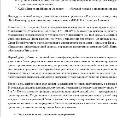
строительными проектами»;
ОАО «Энергостройинвест-Холдинг» — «Лучший подход к подготовке проек
Награду за личный вклад в развитие управления проектами в России в этом году п
ОАО»Нижегородская инжиниринговая компания «НИАЭП», Вячеслав Аленьков.
Кроме того, по традиции были подведены итоги конкурса на лучшую студенческую р
Университетом Управления Проектами ГК ПМСОФТ. В этом году награду за лучшую 
Московского государственного технического университета им. Н.Э. Баумана Дмитрий
учебного фильма «Ноев Проект» по курсу «Управление проектами». За победу в но
Санкт-Петербургского государственного университета экономики и финансов Игорь 
«Внедрение информационной системы управления проектами в компании ОАО „Интел
обеспечения Primavera».
Первый день работы секционной части конференции был посвящен важным вопросам
участников были предложены такие темы как управление инвестиционными программ
ориентированными организациями, вопросы организации взаимодействия участников 
выступления представителей крупнейших российских компаний, занятых в реализаци
Благодаря такому подходу к формированию программы, важнейшие вопросы методол
практикующие менеджеры проектов, имеющие огромный опыт решения прикладных з
Второй день конференции стал самым насыщенным по числу выступлений, в рамках т
В отдельных секциях выделены выступления, посвященные международному опыту у
5 и 7). По отраслевому принципу выделены темы еще 6 секций, это — гражданское 
проектирование. Традиционно количество участников и докладчиков из отраслей эне
каждое из этих направлений было разделено на специализированные секции, рассма
зрения заказчиков и генподрядчиков. Тематика докладов касалась всех ключевых асп
проектами, в том числе выступления были посвящены:
Управлению инвестиционными программами.