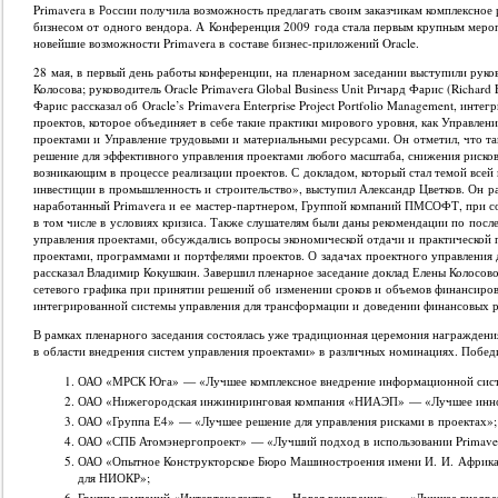
Primavera в России получила возможность предлагать своим заказчикам комплексно
бизнесом от одного вендора. А Конференция 2009 года стала первым крупным меро
новейшие возможности Primavera в составе бизнес-приложений Oracle.
28 мая, в первый день работы конференции, на пленарном заседании выступили р
Колосова; руководитель Oracle Primavera Global Business Unit Ричард Фарис (Richard
Фарис рассказал об Oracle’s Primavera Enterprise Project Portfolio Management, ин
проектов, которое объединяет в себе такие практики мирового уровня, как Управле
проектами и Управление трудовыми и материальными ресурсами. Он отметил, что та
решение для эффективного управления проектами любого масштаба, снижения рисков
возникающим в процессе реализации проектов. С докладом, который стал темой вс
инвестиции в промышленность и строительство», выступил Александр Цветков. Он рас
наработанный Primavera и ее мастер-партнером, Группой компаний ПМСОФТ, при со
в том числе в условиях кризиса. Также слушателям были даны рекомендации по посл
управления проектами, обсуждались вопросы экономической отдачи и практической 
проектами, программами и портфелями проектов. О задачах проектного управления 
рассказал Владимир Кокушкин. Завершил пленарное заседание доклад Елены Колосов
сетевого графика при принятии решений об изменении сроков и объемов финансиров
интегрированной системы управления для трансформации и доведении финансовых р
В рамках пленарного заседания состоялась уже традиционная церемония награждени
в области внедрения систем управления проектами» в различных номинациях. Побед
ОАО «МРСК Юга» — «Лучшее комплексное внедрение информационной сист
ОАО «Нижегородская инжиниринговая компания «НИАЭП» — «Лучшее иннов
ОАО «Группа Е4» — «Лучшее решение для управления рисками в проектах»;
ОАО «СПБ Атомэнергопроект» — «Лучший подход в использовании Primavera
ОАО «Опытное Конструкторское Бюро Машиностроения имени И. И. Африк
для НИОКР»;
Группа компаний «Интертехэлектро — Новая генерация» — «Лучшее внедре