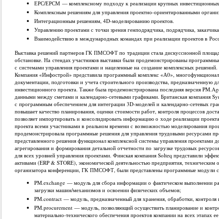
ЕРС/ЕРСМ — комплексному подходу к реализации крупных инвестиционных
Комплексным решениям для управления проектно-ориентированными органи
Интеграционным решениям, 4D-моделированию проектов.
Управлению проектами с точки зрения генподрядчика, подрядчика, заказчика
Взаимодействию в международных командах при реализации проектов в Рос
Выставка решений партнеров ГК ПМСОФТ по традиции стала дискуссионной площад
обстановке. На стендах участников выставки были продемонстрированы программны
с системами управления проектами и нацеленные на создание комплексных решений.
Компания «Инфострой» представила программный комплекс «А0», многофункционал
документации, подготовки и учета строительного производства, предназначенную д
инвестиционного проекта. Также была продемонстрирована последняя версия PM.Ag
данными между сметами и календарно-сетевыми графиками. Британская компания Sy
с программным обеспечением для интеграции 3D-моделей и календарно-сетевых гр
повышает качество планирования, оценки стоимости работ, контроля процессов дост
позволяет импортировать и консолидировать информацию о ходе реализации проекта
проекта всеми участниками в реальном времени с возможностью моделирования проц
продемонстрировала программные решения для управления трудовыми ресурсами п
представленного решения функционал комплексной системы управления проектами д
агрегирования и формирования детальной отчетности по загрузке трудовых ресурсов 
для всех уровней управления проектами. Финская компания Solteq представили эфф
активами (ERP & STORE), экономической деятельностью предприятия, техническим 
организатора конференции, ГК ПМСОФТ, были представлены программные модули соб
PM.exchange — модуль для сбора информации о фактическом выполнении раб
загрузки машин/механизмов и освоении физических объемов;
PM.contract — модуль, предназначенный для хранения, обработки, контроля 
PM.procurement — модуль, позволяющий осуществить планирование и контро
материально-технического обеспечения проектов компании на всех этапах е