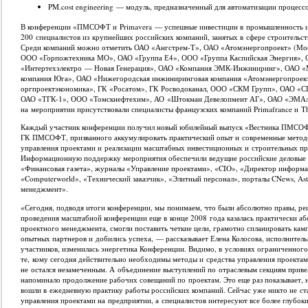
PM.cost engineering — модуль, предназначенный для автоматизации процесс
В конференции «ПМСОФТ и Primavera — успешные инвестиции в промышленность и 
200 специалистов из крупнейших российских компаний, занятых в сфере строительств
Среди компаний можно отметить ОАО «Ангстрем-Т», ОАО «Атомэнергопроект» (Мо
ООО «Горпожтехника МО», ОАО «Группа Е4», ООО «Группа Каспийская Энергия», 
«Интертехэлектро — Новая Генерация», ОАО «Компания ЭМК-Инжиниринг», ОАО «Ме
компания Юга», ОАО «Нижегородская инжиниринговая компания «Атомэнергопроек
оргпроектэкономика», ГК «Росатом», ГК Росводоканал, ООО «СКМ Групп», ОАО «
ОАО «ТГК-1», ООО «Томскнефтехим», АО «Штокман Девелопмент АГ», ОАО «ЭМАль
на мероприятии присутствовали специалисты французских компаний Primafrance и Tha
Каждый участник конференции получил новый юбилейный выпуск «Вестника ПМСОФТ
ГК ПМСОФТ, призванного аккумулировать практический опыт и современные методо
управления проектами и реализации масштабных инвестиционных и строительных пр
Информационную поддержку мероприятия обеспечили ведущие российские деловые и
«Финансовая газета», журналы «Управление проектами», «CIO», «Директор информ
«Computerworld», «Технический заказчик», «Элитный персонал», порталы CNews, As
менеджмент».
«Сегодня, подводя итоги конференции, мы понимаем, что были абсолютно правы, реш
проведения масштабной конференции еще в конце 2008 года казалась практически аб
проектного менеджмента, смогли поставить четкие цели, грамотно спланировать ка
опытных партнеров и добились успеха, — рассказывает Елена Колосова, исполнит
участников, изменилась энергетика Конференции. Видимо, в условиях ограниченно
те, кому сегодня действительно необходимы методы и средства управления проектам
не остался незамеченным. А объединение выступлений по отраслевым секциям приве
напоминало продолжение рабочих совещаний по проектам. Это еще раз показывает, н
вошли в ежедневную практику работы российских компаний. Сейчас уже никто не с
управления проектами на предприятии, а специалистов интересуют все более глубоки