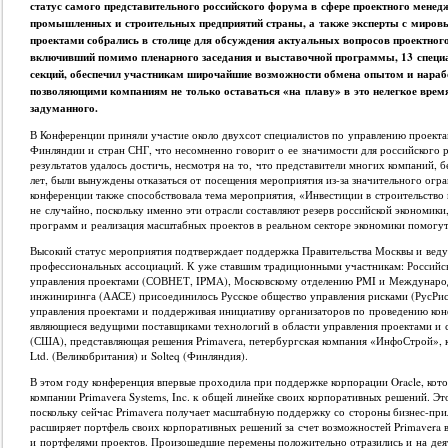
статус самого представительного российского форума в сфере проектного мене
промышленных и строительных предприятий страны, а также эксперты с миров
проектами собрались в столице для обсуждения актуальных вопросов проектног
включивший помимо пленарного заседания и выставочной программы, 13 специ
секций, обеспечил участникам широчайшие возможности обмена опытом и нар
позволяющими компаниям не только оставаться «на плаву» в это нелегкое время
задуманного.
В Конференции приняли участие около двухсот специалистов по управлению проект
Финляндии и стран СНГ, что несомненно говорит о ее значимости для российского
результатов удалось достичь, несмотря на то, что представители многих компаний,
лет, были вынуждены отказаться от посещения мероприятия из-за значительного ог
конференции также способствовала тема мероприятия, «Инвестиции в строительство
не случайно, поскольку именно эти отрасли составляют резерв российской экономи
программ и реализация масштабных проектов в реальном секторе экономики помогу
Высокий статус мероприятия подтверждает поддержка Правительства Москвы и ве
профессиональных ассоциаций. К уже ставшим традиционными участникам: Россий
управления проектами (СОВНЕТ, IPMA), Московскому отделению PMI и Международ
инжиниринга (ААСЕ) присоединилось Русское общество управления рисками (РусРис
управления проектами и поддерживая инициативу организаторов по проведению кон
являющиеся ведущими поставщиками технологий в области управления проектами и 
(США), представляющая решения Primavera, петербургская компания «ИнфоСтрой», к
Ltd. (Великобритания) и Solteq (Финляндия).
В этом году конференция впервые проходила при поддержке корпорации Oracle, кот
компании Primavera Systems, Inc. к общей линейке своих корпоративных решений. Э
поскольку сейчас Primavera получает масштабную поддержку со стороны бизнес-при
расширяет портфель своих корпоративных решений за счет возможностей Primavera 
и портфелями проектов. Произошедшие перемены положительно отразились и на де