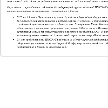
многолетней работой на российском рынке мы вложили свой значимый вклад в созда
Параллельно с проведением собственной конференцией, группа компаний ПМСОФТ п
специализированных мероприятиях, состоявшихся в Москве:
С 26 по 29 мая в Экспоцентре прошел Первый международный форум «Ато
Государственная корпорация по атомной энергии «Росатом». Группа ком
и в деловой программе конгресса «Атомэкспо». Выступления Елены Колосов
«Инжиниринг и управление проектами сооружения АЭС» на тему «Многоур
организации взаимодействия участников проектов сооружения АЭС», а та
коммуникационные технологии для атомной отрасли» на тему «Отраслевая
28 мая представители ПМСОФТ работали на Международной конференции п
обществом управления рисками (Русриск). Конференция стала наиболее с
проблематике в России за последний год.