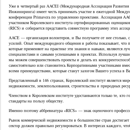
Уже в четвертый раз AACEI (Международная Ассоциация Развития
Инжиниринга) имеет честь принимать участие в ежегодной Между
конференции Primavera по управлению проектами. Ассоциация AAC
участником Королевского института сертифицированных оценщико
(RICS) и собирается представить совместную программу этих ассоц
AACE — организация волонтеров, и Вы получаете от нее столько, с
усилий. Опыт международного общения и работы показывает, что 
которые применяют на практике эти знания и навыки, являются л
специалистами и самыми успешными в проектах. Используя лучши
мы можем совершенствовать проекты и делать их конкурентоспосо
самостоятельно или становитесь Корпоративными участниками вме
всеми преимуществами, которые станут залогом Вашего успеха в В
Представленный в 146 странах, Королевский институт является ми
недвижимости, землепользования, строительства и природных ресу
Членством в Королевском институте удостаиваются только те, кто 
стандарты на пользу обществу.
Именно поэтому аббревиатура «RICS» — знак оценочного професс
Рынок коммерческой недвижимости в большинстве стран достигает 
сектор должен правильно регулироваться. В интересах каждого, чт