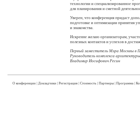
технологии и специализированное про
для планирования и сметной деятельно
Уверен, что конференция придаст доп
подготовке и оптимизации принятия у
и знакомства.
Искренне желаю организаторам, участн
полезных контактов и успехов в дости
Первый заместитель Мэра Москвы в 
Руководитель комплекса архитектуры
Владимир Иосифович Ресин
О конференции
|
Докладчики
|
Регистрация
|
Стоимость
|
Партнеры
|
Программа
|
Ко