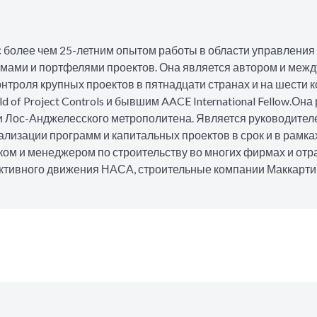
с более чем 25-летним опытом работы в области управлени
ами и портфелями проектов. Она является автором и меж
онтроля крупных проектов в пятнадцати странах и на шести 
Guild of Project Controls и бывшим AACE International Fellow.
 Лос-Анджелесского метрополитена. Является руководителе
лизации программ и капитальных проектов в срок и в рамка
ком и менеджером по строительству во многих фирмах и от
вного движения НАСА, строительные компании Маккарти, J. F.