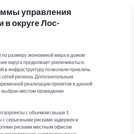
раммы управления
в округе Лос-
 по размеру экономикой мира и домом
ение округа продолжает увеличиваться.
й в инфраструктуру позволили привлечь
 сетей региона. Дополнительным
ременной реализации проектов в данной
ес выбран местом проведения
егапроекты с объемом свыше 1
 с серьезными рисками задержек и
с этими рисками местным офисом
но исследование, направленное на