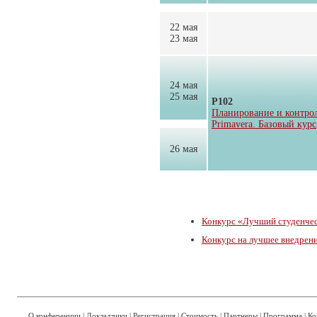
22 мая
23 мая
24 мая
25 мая
Р102
Планирование и контро
Primavera. Базовый курс
26 мая
Конкурс «Лучший студенчес
Конкурс на лучшее внедре
О конференции
|
Докладчики
|
Регистрация
|
Стоимость
|
Партнеры
|
Программа
|
Ко