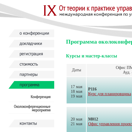
Программа околоконфе
Курсы и мастер-классы
Офис П
Даты
Ауд.
17 мая
Р116
18 мая
Курс для планировщика
19 мая
20 мая
М012
21 мая
Офис управления проек