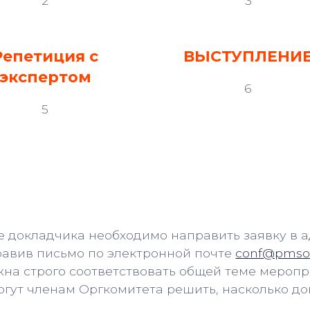
2
3
Репетиция с
ВЫСТУПЛЕНИ
экспертом
6
5
ания к докладу
е докладчика необходимо направить заявку в 
равив письмо по электронной почте
conf@pmsof
на строго соответствовать общей теме меропр
гут членам Оргкомитета решить, насколько до
.