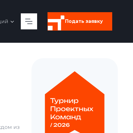
ций
Подать заявку
ждом из