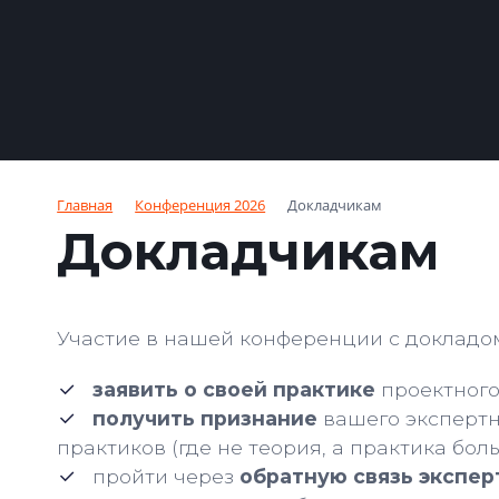
Главная
Конференция 2026
Докладчикам
Докладчикам
Участие в нашей конференции с докладом
заявить о своей практике
проектного
получить признание
вашего экспертн
практиков (где не теория, а практика бол
пройти через
обратную связь экспер