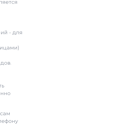
ляется
ий - для
лицами)
дов.
ть
янно
осам
елефону