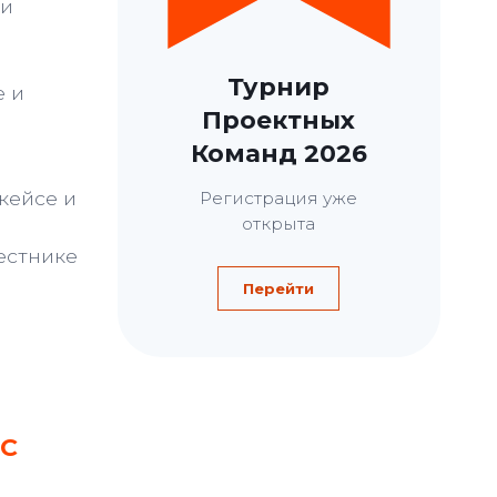
ьи
Турнир
е и
Проектных
Команд 2026
кейсе и
Регистрация уже
открыта
естнике
Перейти
ЭС