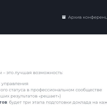
Архив конферен
 – это лучшая возможность:
 управления
ого статуса в профессиональном сообществе
ьших результатов «решает»)
тов
: будет три этапа подготовки доклада на ка