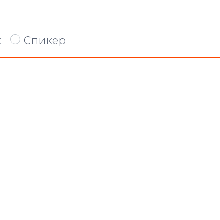
к
Спикер