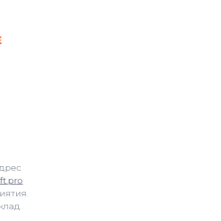
Е
адрес
t.pro
иятия.
клад