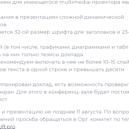
ем для имеющегося multimedia-проектора яв
вания в презентациях сложной динамической
ов.
ется 32-ой размер шрифта для заголовков и 23-
 (в том числе, графиками, диаграммами и таб
на них только тезисы доклада.
комендуем включать в нее не более 10–15 слай
ов текста в одной строке и превышать десяти
планирован доклад, есть возможность провери
кран. Для этого в конференц-зале будет посто
ст.
и презентацию не позднее 11 августа. По вопр
ений просьба обращаться в Орг. комитет по т
ft.pro