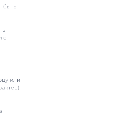
ы быть
ть
фию
оду или
рактер)
з