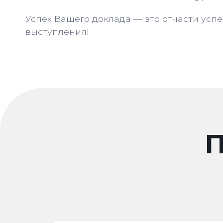
Успех Вашего доклада — это отчасти усп
выступления!
П