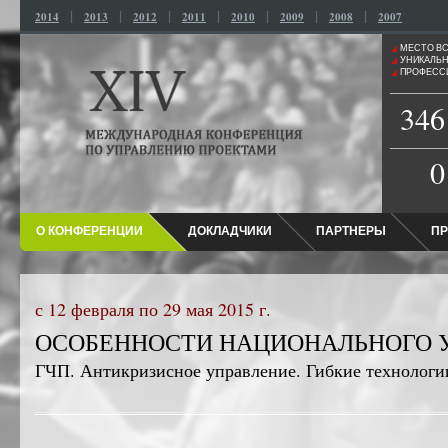
|
|
|
|
|
|
|
2014
2013
2012
2011
2010
2009
2008
2007
МЕСТО ВС
УНИКАЛЬН
ПРОФЕСС
346
0
О КОНФЕРЕНЦИИ
ДОКЛАДЧИКИ
ПАРТНЕРЫ
ПР
с 12 февраля по 29 мая 2015 г.
ОСОБЕННОСТИ НАЦИОНАЛЬНОГО 
ГЧП. Антикризисное управление. Гибкие технологи