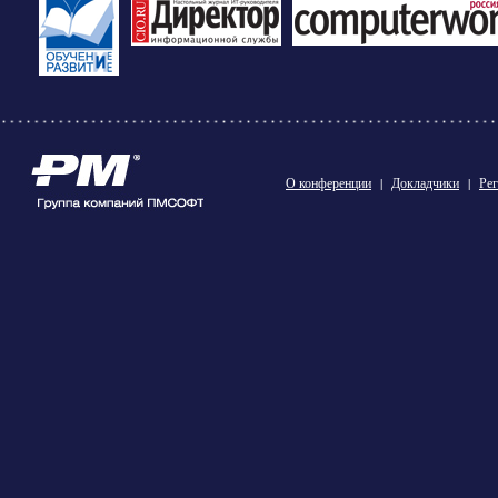
О конференции
|
Докладчики
|
Рег