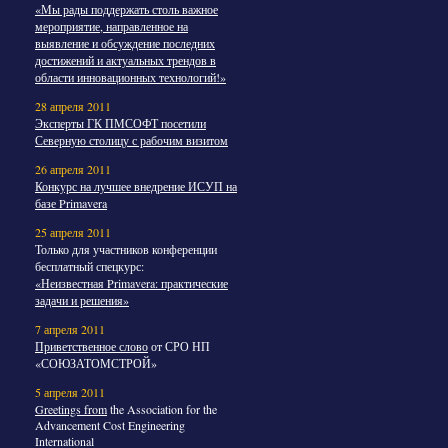
«Мы рады поддержать столь важное
мероприятие, направленное на
выявление и обсуждение последних
достижений и актуальных трендов в
области инновационных технологий!»
28 апреля 2011
Эксперты ГК ПМСОФТ посетили
Северную столицу с рабочим визитом
26 апреля 2011
Конкурс на лучшее внедрение ИСУП на
базе Primavera
25 апреля 2011
Только для участников конференции
бесплатный спецкурс:
«Неизвестная Primavera: практические
задачи и решения»
7 апреля 2011
Приветственное слово
от СРО НП
«СОЮЗАТОМСТРОЙ»
5 апреля 2011
Greetings from
the Association for the
Advancement Cost Engineering
International