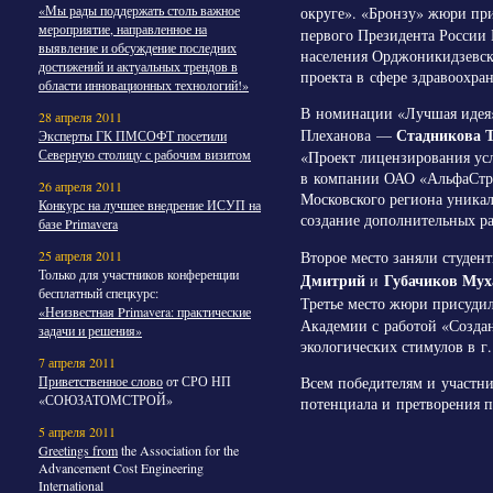
«Мы рады поддержать столь важное
округе». «Бронзу» жюри пр
мероприятие, направленное на
первого Президента России
выявление и обсуждение последних
населения Орджоникидзевск
достижений и актуальных трендов в
проекта в сфере здравоохра
области инновационных технологий!»
В номинации «Лучшая идея» 
28 апреля 2011
Стадникова 
Плеханова —
Эксперты ГК ПМСОФТ посетили
Северную столицу с рабочим визитом
«Проект лицензирования усл
в компании ОАО «АльфаСтрах
26 апреля 2011
Московского региона уникал
Конкурс на лучшее внедрение ИСУП на
создание дополнительных р
базе Primavera
25 апреля 2011
Второе место заняли студен
Только для участников конференции
Дмитрий
Губачиков Мух
и
бесплатный спецкурс:
Третье место жюри присуди
«Неизвестная Primavera: практические
Академии с работой «Создан
задачи и решения»
экологических стимулов в г.
7 апреля 2011
Приветственное слово
от СРО НП
Всем победителям и участни
«СОЮЗАТОМСТРОЙ»
потенциала и претворения п
5 апреля 2011
Greetings from
the Association for the
Advancement Cost Engineering
International