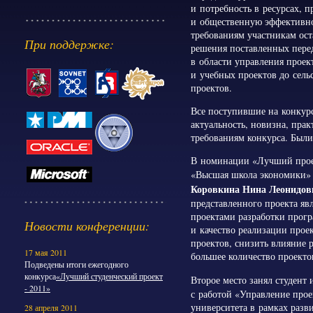
и потребность в ресурсах, 
и общественную эффективно
требованиям участникам ост
При поддержке:
решения поставленных перед
в области управления проек
и учебных проектов до сель
проектов.
Все поступившие на конкур
актуальность, новизна, прак
требованиям конкурса. Был
В номинации «Лучший проек
«Высшая школа экономики»
Коровкина Нина Леонидов
представленного проекта яв
проектами разработки прог
Новости конференции:
и качество реализации прое
проектов, снизить влияние 
17 мая 2011
большее количество проекто
Подведены итоги ежегодного
конкурса
«Лучший студенческий проект
Второе место занял студент
- 2011»
с работой «Управление прое
университета в рамках раз
28 апреля 2011