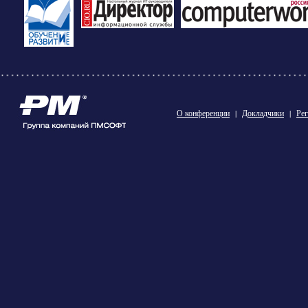
О конференции
|
Докладчики
|
Рег