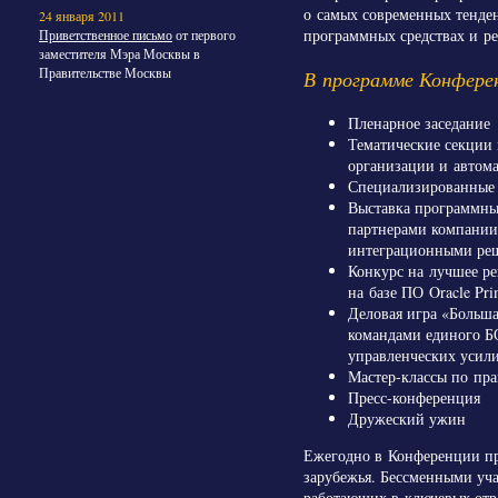
о самых современных тенде
24 января 2011
программных средствах и ре
Приветственное письмо
от первого
заместителя Мэра Москвы в
Правительстве Москвы
В программе Конфере
Пленарное заседание
Тематические секции 
организации и автома
Специализированные 
Выставка программны
партнерами компани
интеграционными реш
Конкурс на лучшее р
на базе ПО Oracle Pri
Деловая игра «Больш
командами единого 
управленческих усил
Мастер-классы по пр
Пресс-конференция
Дружеский ужин
Ежегодно в Конференции пр
зарубежья. Бессменными уч
работающих в ключевых отр