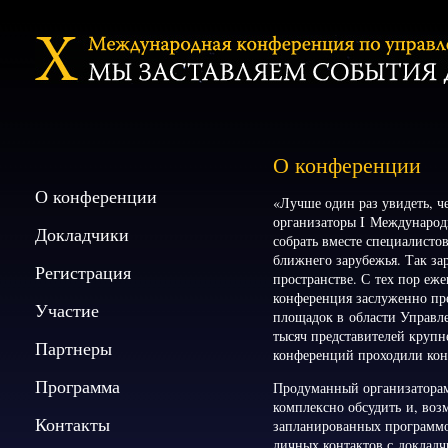
О конференции
О конференции
«Лучше один раз увидеть, 
организаторы I Междунаро
Докладчики
собрать вместе специалисто
ближнего зарубежья. Так за
Регистрация
пространстве. С тех пор еж
конференция заслуженно пр
Участие
площадок в области Управл
тысяч представителей круп
Партнеры
конференций проходили конк
Программа
Продуманный организаторам
комплексно обсудить и, воз
Контакты
запланированных программо
личных контактов с доклад