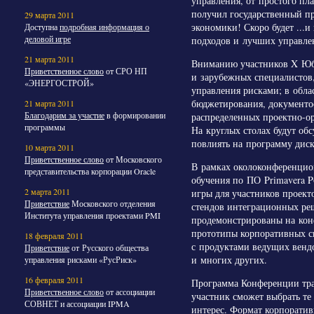
управления, от простого пл
получил государственный п
29 марта 2011
экономики! Скоро будет ...
Доступна
подробная информация о
деловой игре
подходов и лучших управле
21 марта 2011
Вниманию участников X Юб
Приветственное слово
от СРО НП
и зарубежных специалистов,
«ЭНЕРГОСТРОЙ»
управления рисками; в обл
бюджетирования, документоо
21 марта 2011
Благодарим за участие
в формировании
распределенных проектно-ор
программы
На круглых столах будут об
повлиять на программу дис
10 марта 2011
Приветственное слово
от Московского
В рамках околоконференцио
представительства корпорации Oracle
обучения по ПО Primavera P
2 марта 2011
игры для участников проект
Приветствие
Московского отделения
стендов интеграционных р
Института управления проектами PMI
продемонстрированы на кон
прототипы корпоративных си
18 февраля 2011
с продуктами ведущих вендо
Приветствие
от Русского общества
и многих других.
управления рисками «РусРиск»
16 февраля 2011
Программа Конференции тра
Приветственное слово
от ассоциации
участник сможет выбрать те
СОВНЕТ и ассоциации IPMA
интерес. Формат корпорати