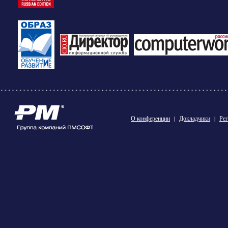
О конференции
|
Докладчики
|
Рег