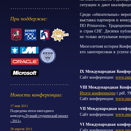
ситуации и дают квалифици
Среди «обязательных» мероп
При поддержке:
выставка партнеров и конк
ПО Primavera». Традиционн
и стран СНГ. Десятки публи
не только актуальные вопро
Многолетняя история Конфер
кто заинтересован в успехе 
IX Международная Конфер
Сайт конференции:
www.pmso
VIII Международная Конф
Итоги конференции
(.pdf, 5
Новости конференции:
Сайт конференции:
www.pmso
17 мая 2011
VII Международная конфер
Подведены итоги ежегодного
Сайт конференции:
www.pmso
конкурса
«Лучший студенческий проект
- 2011»
VI Международная конфер
28 апреля 2011
Сайт конференции:
www.pmso