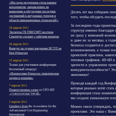
«Мы рады поддержать столь важное
мероприятие, направленное на
выявление и обсуждение последних
Десять лет мы собираем св
достижений и актуальных трендов в
того, чтобы обсудить после
области инновационных технологий!»
За последние годы проектны
28 апреля 2011
структур именно благодаря 
Эксперты ГК ПМСОФТ посетили
не сразу у компаний возник
Северную столицу с рабочим визитом
и даже не за месяцы, а го
26 апреля 2011
бизнесы создаются и достиг
Конкурс на лучшее внедрение ИСУП на
возникновения, а только по
базе Primavera
проектной практики, накоп
типовых графиков, 4D-6D и 
25 апреля 2011
зрелости в управлении прое
Только для участников конференции
бесплатный спецкурс:
конкурентоспособности? Это
«Неизвестная Primavera: практические
экономики!
задачи и решения»
Проводя каждый год Конфер
7 апреля 2011
которые реально хотят стат
Приветственное слово
от СРО НП
конференция стала знаменат
«СОЮЗАТОМСТРОЙ»
мы создали уникальную пло
5 апреля 2011
Greetings from
the Association for the
Можно смело утверждать, чт
Advancement Cost Engineering
проектами. Это наша с Вами
International