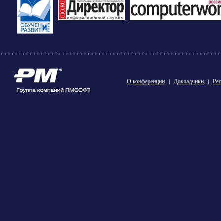
О конференции
|
Докладчики
|
Рег