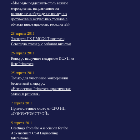
«Мы рады поддержать столь важное
мероприятие, направленное на
выявление и обсуждение последних
достижений и актуальных трендов в
области инновационных технологий!»
28 апреля 2011
Эксперты ГК ПМСОФТ посетили
Северную столицу с рабочим визитом
26 апреля 2011
Конкурс на лучшее внедрение ИСУП на
базе Primavera
25 апреля 2011
Только для участников конференции
бесплатный спецкурс:
«Неизвестная Primavera: практические
задачи и решения»
7 апреля 2011
Приветственное слово
от СРО НП
«СОЮЗАТОМСТРОЙ»
5 апреля 2011
Greetings from
the Association for the
Advancement Cost Engineering
International