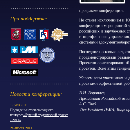
программе конференции.
При поддержке:
Не станет исключением и Ю
конференции мероприятий ч
российских и зарубежных сп
и портфельного управления
системами (документооборот
Последние несколько лет, о
продемонстрировали реально
Проектно-ориентированный п
проектов. Всем этим тенден
Желаем всем участникам и
проектами эффективной рабо
В.И. Воропаев,
Новости конференции:
Президента Российской асс
А.С. Товб
17 мая 2011
Vice President IPMA, Вице
Подведены итоги ежегодного
конкурса
«Лучший студенческий проект
- 2011»
28 апреля 2011