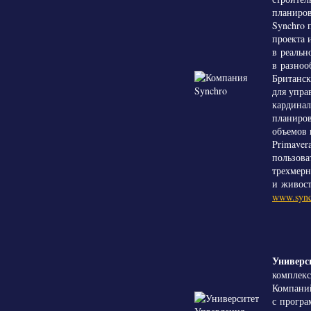
планиров
Synchro 
проекта 
в реальн
в разноо
Британск
для упра
кардинал
планиров
объемов 
Primaver
пользова
трехмерн
и живост
www.sync
Универс
комплекс
Компани
с програ