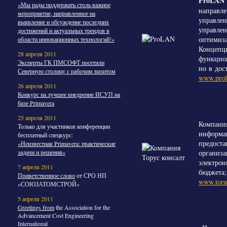
ProLAN
«Мы рады поддержать столь важное
направле
мероприятие, направленное на
управлен
выявление и обсуждение последних
управлен
достижений и актуальных трендов в
оптимиза
области инновационных технологий!»
Концепци
28 апреля 2011
функцион
Эксперты ГК ПМСОФТ посетили
но в дос
Северную столицу с рабочим визитом
www.prol
26 апреля 2011
Конкурс на лучшее внедрение ИСУП на
базе Primavera
25 апреля 2011
Компания
Только для участников конференции
информац
бесплатный спецкурс:
предоста
«Неизвестная Primavera: практические
организа
задачи и решения»
электрон
7 апреля 2011
бюджета;
Приветственное слово
от СРО НП
www.torus
«СОЮЗАТОМСТРОЙ»
5 апреля 2011
Greetings from
the Association for the
Advancement Cost Engineering
International