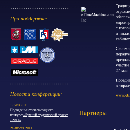
Традици
отражае
обеспеч
При поддержке:
«проигр
с котор
и инжин
кабинет
Своими 
порадуе
предлаг
участие
27 мая,
Победит
в торже
Новости конференции:
www.eti
17 мая 2011
Подведены итоги ежегодного
Партнеры
конкурса
«Лучший студенческий проект
- 2011»
28 апреля 2011