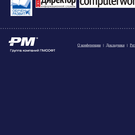
О конференции
|
Докладчики
|
Рег