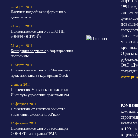
«Прогноз
1991 год
29 марта 2011
систем м
Доступна
подробная информация о
деловой игре
финансов
повышени
21 марта 2011
государс
Приветственное слово
от СРО НП
финансов
«ЭНЕРГОСТРОЙ»
макроэко
21 марта 2011
крупных 
Благодарим за участие
в формировании
Офисы ко
программы
рубежом:
ОАЭ (Дуб
10 марта 2011
Приветственное слово
от Московского
сотрудни
представительства корпорации Oracle
www.prog
2 марта 2011
Приветствие
Московского отделения
Института управления проектами PMI
18 февраля 2011
Компан
Приветствие
от Русского общества
компьюте
управления рисками «РусРиск»
строител
всеми уч
16 февраля 2011
в 1991 г
Приветственное слово
от ассоциации
СОВНЕТ и ассоциации IPMA
в ценооб