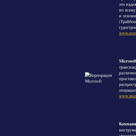
это наде
по всему
и основн
(Трайбон
судостро
www.avev
Microsof
транснац
различно
приставо
распрост
операцио
www.micr
Компани
инструме
строител