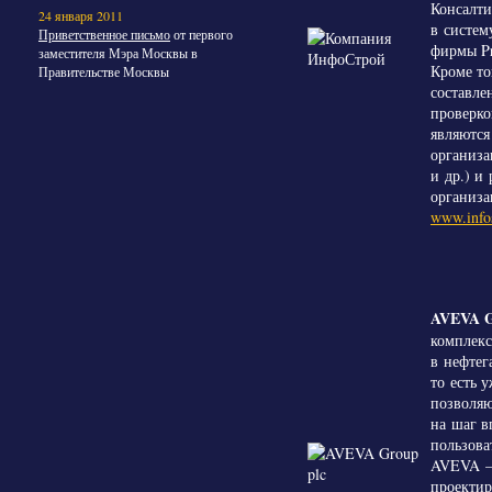
Консалти
24 января 2011
в систем
Приветственное письмо
от первого
фирмы Pr
заместителя Мэра Москвы в
Кроме то
Правительстве Москвы
составле
проверко
являются
организа
и др.) и
организа
www.infos
AVEVA G
комплекс
в нефтег
то есть 
позволяю
на шаг в
пользова
AVEVA — 
проекти