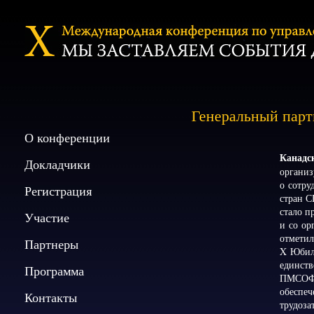
Генеральный парт
О конференции
Канадс
Докладчики
органи
о сотру
Регистрация
стран С
стало п
Участие
и со ор
отметил
Партнеры
X Юбиле
единств
Программа
ПМСОФТ.
обеспеч
Контакты
трудоза