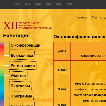
2012
2011
2010
2009
2008
2007
Главная
Место пр
Навигация
Околоконференционны
О конференции
Даты
Докладчики
Офис ПМСОФТ
А
Регистрация
20 мая
Участие
Р102-С
Планирование 
Партнеры
21 мая
графика строительног
Мастер-класс по вида
Программа
отчетов по кон
22 мая