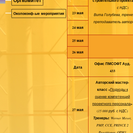
Оргкомитет
строительного проект
с НДС)
23 мая
Околоконф-ые мероприятия
Вита Голубева, трене
преподаватель авторс
24 мая
25 мая
26 мая
Офис ПМСОФТ
Ауд.
Дата
433
Авторский мастер-
класс «
Подходы к
оценке компетенций
»
проектного персонала
27 мая
(
15 000 руб. с НДС)
Тренеры:
Werner Meyer,
PMP, CCE, PRINCE 2
Practitioner, OPM3